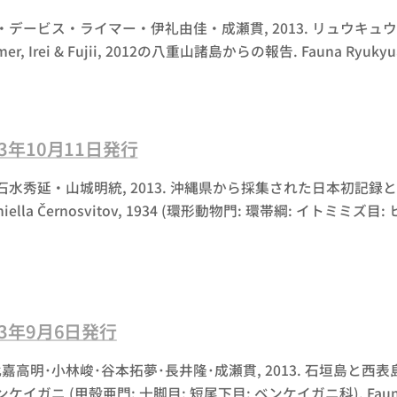
・デービス・ライマー・伊礼由佳・成瀬貫, 2013. リュウキ
mer, Irei & Fujii, 2012の八重山諸島からの報告. Fauna Ryukyuan
013年10月11日発行
水秀延・山城明統, 2013. 沖縄県から採集された日本初記録と
iella
Černosvitov, 1934 (環形動物門: 環帯綱: イトミミズ目: ヒ
013年9月6日発行
嘉高明･小林峻･谷本拓夢･長井隆･成瀬貫, 2013. 石垣島
イガニ (甲殻亜門: 十脚目: 短尾下目: ベンケイガニ科). Fauna Ryu