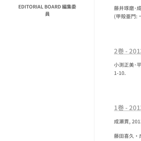
EDITORIAL BOARD 編集委
藤井琢磨･成
員
(甲殻亜門: 十
2巻 - 2
小渕正美･平塚
1-10.
1巻 - 2
成瀬貫, 2013
藤田喜久・成瀬