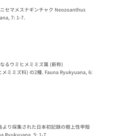
ュウニセマメスナギンチャク
Neozoanthus
a, 7: 1-7.
なるウミヒメミミズ属 (新称)
メミミズ科) の2種. Fauna Ryukyuana, 6:
と西表島より採集された日本初記録の樹上性甲殻
kyuana, 5: 1-7.