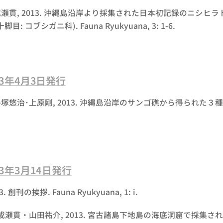
瀬貫, 2013. 沖縄島沿岸より採集された日本初記録のニシヒラ
脚目: コブシガニ科). Fauna Ryukyuana, 3: 1-6.
013年4月3日発行
悠治･上原剛, 2013. 沖縄島沿岸のサンゴ礁から得られた３種のウニ類
013年3月14日発行
. 創刊の挨拶. Fauna Ryukyuana, 1: i.
貫・山田祐介, 2013. 宮古諸島下地島の海底洞窟で採集されたカニ類 2 