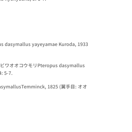
us dasymallus yayeyamae
Kuroda, 1933
るクビワオオコウモリ
Pteropus dasymallus
 5-7.
asymallus
Temminck, 1825 (翼手目: オオ