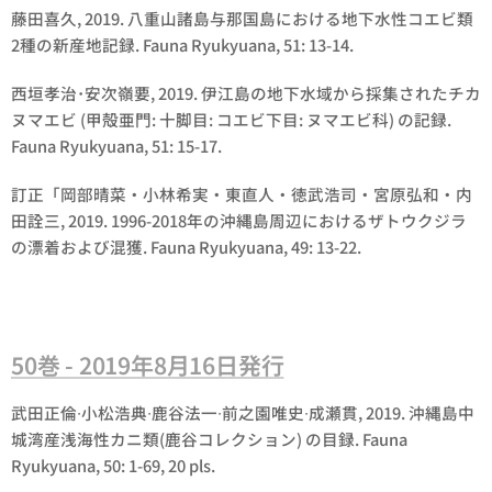
藤田喜久, 2019. 八重山諸島与那国島における地下水性コエビ類
2種の新産地記録. Fauna Ryukyuana, 51: 13-14.
西垣孝治･安次嶺要, 2019. 伊江島の地下水域から採集されたチカ
ヌマエビ (甲殻亜門: 十脚目: コエビ下目: ヌマエビ科) の記録.
Fauna Ryukyuana, 51: 15-17.
訂正「岡部晴菜・小林希実・東直人・徳武浩司・宮原弘和・内
田詮三, 2019. 1996-2018年の沖縄島周辺におけるザトウクジラ
の漂着および混獲. Fauna Ryukyuana, 49: 13-22.
50巻 - 2019年8月16日発行
武田正倫∙小松浩典∙鹿谷法一∙前之園唯史∙成瀬貫, 2019. 沖縄島中
城湾産浅海性カニ類(鹿谷コレクション) の目録. Fauna
Ryukyuana, 50: 1-69, 20 pls.