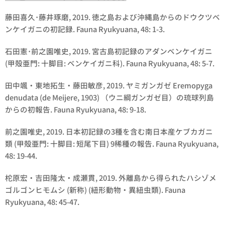
藤田喜久･藤井琢磨, 2019. 徳之島および沖縄島からのドウクツベ
ンケイガニの初記録. Fauna Ryukyuana, 48: 1-3.
石田憲･前之園唯史, 2019. 宮古島初記録のアダンベンケイガニ
(甲殻亜門: 十脚目: ベンケイガニ科). Fauna Ryukyuana, 48: 5-7.
田中颯・東地拓生・藤田敏彦, 2019. ヤミガンガゼ
Eremopyga
denudata
(de Meijere, 1903) （ウニ綱ガンガゼ目）の琉球列島
からの初報告. Fauna Ryukyuana, 48: 9-18.
前之園唯史, 2019. 日本初記録の3種を含む南日本産ケブカガニ
類 (甲殻亜門: 十脚目: 短尾下目) 9稀種の報告. Fauna Ryukyuana,
48: 19-44.
柁原宏・吉田隆太・成瀬貫, 2019. 外離島から得られたハシゾメ
ゴルゴンヒモムシ (新称) (紐形動物・異紐虫類). Fauna
Ryukyuana, 48: 45-47.