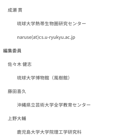
成瀬 貫
琉球大学熱帯生物圏研究センター
naruse(at)cs.u-ryukyu.ac.jp
編集委員
佐々木 健志
琉球大学博物館（風樹館）
藤田喜久
沖縄県立芸術大学全学教育センター
上野大輔
鹿児島大学大学院理工学研究科