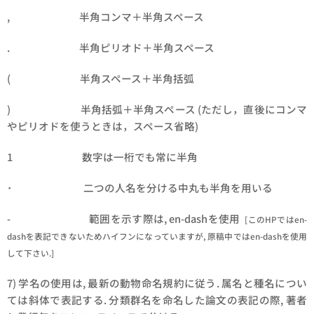
, 半角コンマ＋半角スペース
. 半角ピリオド＋半角スペース
( 半角スペース＋半角括弧
) 半角括弧＋半角スペース (ただし，直後にコンマ
やピリオドを使うときは，スペース省略)
1 数字は一桁でも常に半角
･ 二つの人名を分ける中丸も半角を用いる
- 範囲を示す際は, en-dashを使用
[このHPではen-
dashを表記できないためハイフンになっていますが, 原稿中ではen-dashを使用
して下さい.]
7) 学名の使用は, 最新の動物命名規約に従う. 属名と種名につい
ては斜体で表記する. 分類群名を命名した論文の表記の際, 著者