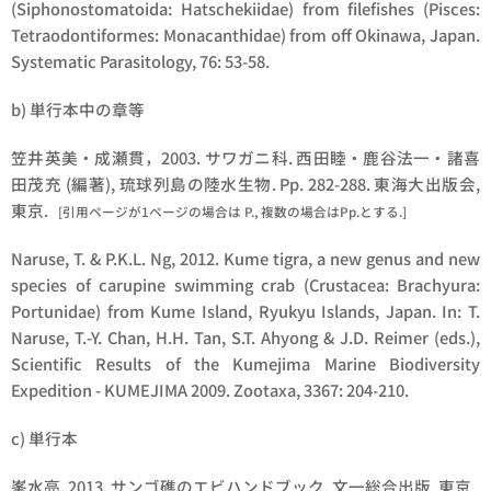
(Siphonostomatoida: Hatschekiidae) from filefishes (Pisces:
Tetraodontiformes: Monacanthidae) from off Okinawa, Japan.
Systematic Parasitology, 76: 53-58.
b) 単行本中の章等
笠井英美・成瀬貫，2003. サワガニ科. 西田睦・鹿谷法一・諸喜
田茂充 (編著), 琉球列島の陸水生物. Pp. 282-288. 東海大出版会,
東京.
[引用ページが1ページの場合は P., 複数の場合はPp.とする.]
Naruse, T. & P.K.L. Ng, 2012.
Kume tigra
, a new genus and new
species of carupine swimming crab (Crustacea: Brachyura:
Portunidae) from Kume Island, Ryukyu Islands, Japan. In: T.
Naruse, T.-Y. Chan, H.H. Tan, S.T. Ahyong & J.D. Reimer (eds.),
Scientific Results of the Kumejima Marine Biodiversity
Expedition - KUMEJIMA 2009. Zootaxa, 3367: 204-210.
c) 単行本
峯水亮, 2013. サンゴ礁のエビハンドブック. 文一総合出版, 東京.