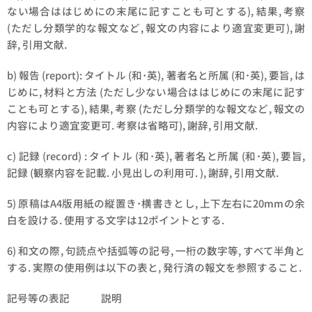
ない場合ははじめにの末尾に記すことも可とする), 結果, 考察
(ただし分類学的な報文など, 報文の内容により適宜変更可), 謝
辞, 引用文献.
b) 報告 (report): タイトル (和･英), 著者名と所属 (和･英), 要旨, は
じめに, 材料と方法 (ただし少ない場合ははじめにの末尾に記す
ことも可とする), 結果, 考察 (ただし分類学的な報文など, 報文の
内容により適宜変更可. 考察は省略可), 謝辞, 引用文献.
c) 記録 (record) : タイトル (和･英), 著者名と所属 (和･英), 要旨,
記録 (観察内容を記載. 小見出しの利用可. ), 謝辞, 引用文献.
5) 原稿はA4版用紙の縦置き･横書きとし, 上下左右に20mmの余
白を設ける. 使用する文字は12ポイントとする.
6) 和文の際, 句読点や括弧等の記号, 一桁の数字等, すべて半角と
する. 実際の使用例は以下の表と, 発行済の報文を参照すること.
記号等の表記 説明