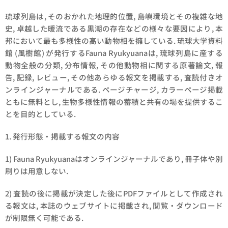
琉球列島は, そのおかれた地理的位置, 島嶼環境とその複雑な地
史, 卓越した暖流である黒潮の存在などの様々な要因により, 本
邦において最も多様性の高い動物相を擁している. 琉球大学資料
館 (風樹館) が発行するFauna Ryukyuanaは, 琉球列島に産する
動物全般の分類, 分布情報, その他動物相に関する原著論文, 報
告, 記録, レビュー, その他あらゆる報文を掲載する, 査読付きオ
ンラインジャーナルである. ページチャージ, カラーページ掲載
ともに無料とし, 生物多様性情報の蓄積と共有の場を提供するこ
とを目的としている.
1. 発行形態・掲載する報文の内容
1) Fauna Ryukyuanaはオンラインジャーナルであり, 冊子体や別
刷りは用意しない.
2) 査読の後に掲載が決定した後にPDFファイルとして作成され
る報文は, 本誌のウェブサイトに掲載され, 閲覧・ダウンロード
が制限無く可能である.