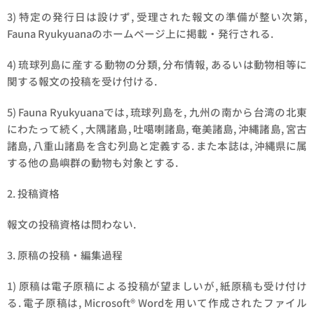
3) 特定の発行日は設けず, 受理された報文の準備が整い次第,
Fauna Ryukyuanaのホームページ上に掲載・発行される.
4) 琉球列島に産する動物の分類, 分布情報, あるいは動物相等に
関する報文の投稿を受け付ける.
5) Fauna Ryukyuanaでは, 琉球列島を, 九州の南から台湾の北東
にわたって続く, 大隅諸島, 吐噶喇諸島, 奄美諸島, 沖縄諸島, 宮古
諸島, 八重山諸島を含む列島と定義する. また本誌は, 沖縄県に属
する他の島嶼群の動物も対象とする.
2. 投稿資格
報文の投稿資格は問わない.
3. 原稿の投稿・編集過程
1) 原稿は電子原稿による投稿が望ましいが, 紙原稿も受け付け
る. 電子原稿は, Microsoft® Wordを用いて作成されたファイル