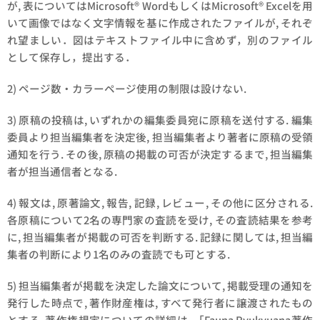
が, 表についてはMicrosoft® WordもしくはMicrosoft® Excelを用
いて画像ではなく文字情報を基に作成されたファイルが, それぞ
れ望ましい．図はテキストファイル中に含めず，別のファイル
として保存し，提出する．
2) ページ数・カラーページ使用の制限は設けない.
3) 原稿の投稿は, いずれかの編集委員宛に原稿を送付する. 編集
委員より担当編集者を決定後, 担当編集者より著者に原稿の受領
通知を行う. その後, 原稿の掲載の可否が決定するまで, 担当編集
者が担当通信者となる.
4) 報文は, 原著論文, 報告, 記録, レビュー, その他に区分される.
各原稿について2名の専門家の査読を受け, その査読結果を参考
に, 担当編集者が掲載の可否を判断する. 記録に関しては, 担当編
集者の判断により1名のみの査読でも可とする.
5) 担当編集者が掲載を決定した論文について, 掲載受理の通知を
発行した時点で, 著作財産権は, すべて発行者に譲渡されたもの
とする. 著作権規定についての詳細は, 「Fauna Ryukyuana著作