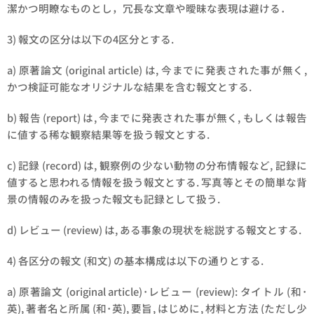
潔かつ明瞭なものとし，冗長な文章や曖昧な表現は避ける．
3) 報文の区分は以下の4区分とする.
a) 原著論文 (original article) は, 今までに発表された事が無く,
かつ検証可能なオリジナルな結果を含む報文とする.
b) 報告 (report) は, 今までに発表された事が無く, もしくは報告
に値する稀な観察結果等を扱う報文とする.
c) 記録 (record) は, 観察例の少ない動物の分布情報など, 記録に
値すると思われる情報を扱う報文とする. 写真等とその簡単な背
景の情報のみを扱った報文も記録として扱う.
d) レビュー (review) は, ある事象の現状を総説する報文とする.
4) 各区分の報文 (和文) の基本構成は以下の通りとする.
a) 原著論文 (original article)･レビュー (review): タイトル (和･
英), 著者名と所属 (和･英), 要旨, はじめに, 材料と方法 (ただし少