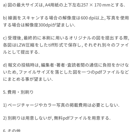
a) 図の最大サイズは, A4用紙の上下左右257 × 170 mmとする.
b) 線画をスキャンする場合の解像度は600 dpi以上, 写真を使用
する場合は解像度300dpiが望ましい.
c) 受理後, 最終的に本刷に用いるオリジナルの図を提出する際,
各図はLZW圧縮をしたtiff形式で保存し, それぞれ別々のファイ
ルとして提出する.
d) 報文の投稿時は, 編集者･著者･査読者間の通信に負担をかけな
いため, ファイルサイズを落とした図を一つのpdfファイルなど
にまとめる事が望ましい.
5. 費用・別刷り
1) ページチャージやカラー写真の掲載費用は必要としない.
2) 別刷りは用意しないが, 無料pdfファイルを用意する.
6. その他