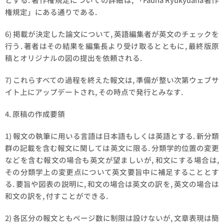
権規定」にある通りである.
6) 掲載が決定した論文について, 英語編集者が英文のチェックを
行う. 著者はその結果を編集長より受け取るとともに, 最終版原
稿とオリジナルの図の提出を依頼される.
7) これらすべての過程を終えた報文は, 準備が整い次第ウェブサ
イト上にアップデートされ, その時点で発行とみなす.
4. 原稿の作成要領
1) 報文の執筆に用いる言語は日本語もしくは英語とする. 新分類
群の記載を含む報文に関しては英文に限る. 分類学的位置の変更
などを含む報文の場合も英文が望ましいが, 和文にする場合は,
その分類学上の変更点について英文要旨中に補足することとす
る. 要旨や図表の説明に, 和文の場合は英文の訳を, 英文の場合は
和文の訳を, 付すことができる.
2) 各区分の報文ともページ数に制限は設けないが, 文章表現は簡