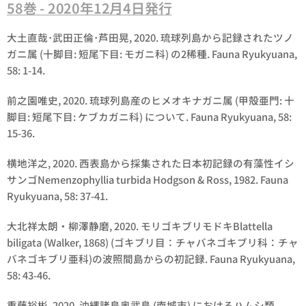
58巻 - 2020年12月4日発行
大土直哉･武田正倫･芦田晃, 2020. 琉球列島から記録されたツノ
ガニ属 (十脚目: 短尾下目: モガニ科) の2稀種. Fauna Ryukyuana,
58: 1-14.
前之園唯史, 2020. 琉球列島産のヒメオキナガニ属 (甲殻亜門: 十
脚目: 短尾下目: ケブカガニ科) について. Fauna Ryukyuana, 58:
15-36.
横地洋之, 2020. 西表島から採集された日本初記録の有藻性イシ
サンゴ
Nemenzophyllia turbida
Hodgson & Ross, 1982. Fauna
Ryukyuana, 58: 37-41.
大北祥太朗・柳澤静磨, 2020. モリゴキブリモドキBlattella
biligata (Walker, 1868) (ゴキブリ目：チャバネゴキブリ科：チャ
バネゴキブリ亜科)の波照間島からの初記録. Fauna Ryukyuana,
58: 43-46.
重藤裕彬, 2020. 沖縄諸島奥武島 (南城市) におけるハムシ類.