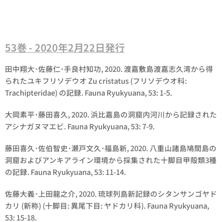
53巻 - 2020年2月22日発行
田中翔大･佐藤仁･手良村知功, 2020. 渡嘉敷島渡嘉志久湾から得
られたユキフリソデウオ
Zu cristatus
(フリソデウオ科:
Trachipteridae) の記録. Fauna Ryukyuana, 53: 1-5.
大岡素平･藤田喜久, 2020. 浜比嘉島の洞窟内河川から記録された
アシナガヌマエビ. Fauna Ryukyuana, 53: 7-9.
藤田喜久･佐伯智史･瀬戸文久･福島新, 2020. 八重山諸島鳩間島の
洞窟およびアンキアライン環境から採集された十脚目甲殻類3種
の記録. Fauna Ryukyuana, 53: 11-14.
佐藤大義･上田龍之介, 2020. 琉球列島新記録のシタンサンゴヤド
カリ (新称) (十脚目: 異尾下目: ヤドカリ科). Fauna Ryukyuana,
53: 15-18.