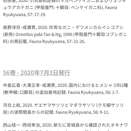
石田憲, 2020. 小浜島初記録のマルベンケイガニおよびリュウキ
ュウアカテガニ (甲殻亜門: 十脚目: ベンケイガニ科). Fauna
Ryukyuana, 57: 17-19.
奥野淳兒･成瀬貫, 2020. 珍奇なカニ・ゲツメンカルイシコブシ
(新称) Oreotlos pala Tan & Ng, 1996 (甲殻亜門十脚目コブシガニ
科) の再記載. Fauna Ryukyuana, 57: 21-26.
56巻 - 2020年7月3日発行
中島広喜･大澤正幸･成瀬貫, 2020. 国内におけるヒメシャコ科2種
(軟甲綱: 口脚目) の追加産地記録. Fauna Ryukyuana, 56: 1-7.
河合上総, 2020. ヤエヤマサソリとマダラサソリ (クモ綱サソリ
目) の波照間島からの記録. Fauna Ryukyuana, 56: 9-11.
西山桂一･西垣孝治, 2020. 新たに宮城島から確認されたオキナワ