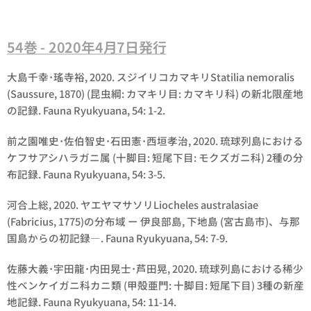
54巻 - 2020年4月7日発行
大島千幸･瑤寺裕, 2020. スジイリコカマキリ
Statilia nemoralis
(Saussure, 1870) (昆虫綱: カマキリ目: カマキリ科) の新北限産地
の記録. Fauna Ryukyuana, 54: 1-2.
前之園唯史･佐伯智史･石田憲･西垣孝治, 2020. 琉球列島における
ケフサアシハラガニ属 (十脚目: 短尾下目: モクズガニ科) 2種の分
布記録. Fauna Ryukyuana, 54: 3-5.
河合上総, 2020. ヤエヤマサソリ
Liocheles australasiae
(Fabricius, 1775)の分布域 ー 伊良部島, 下地島 (宮古島市)、与那
国島からの初記録―. Fauna Ryukyuana, 54: 7-9.
佐藤大義･宇田龍･内田晃士･芦田晃, 2020. 琉球列島における稀少
性ベンケイガニ科カニ類 (甲殻亜門: 十脚目: 短尾下目) 3種の新産
地記録. Fauna Ryukyuana, 54: 11-14.