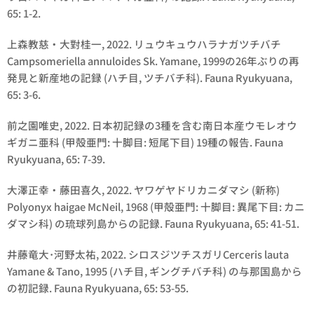
65: 1-2.
上森教慈・大對桂一, 2022. リュウキュウハラナガツチバチ
Campsomeriella annuloides Sk. Yamane, 1999の26年ぶりの再
発見と新産地の記録 (ハチ目, ツチバチ科). Fauna Ryukyuana,
65: 3-6.
前之園唯史, 2022. 日本初記録の3種を含む南日本産ウモレオウ
ギガニ亜科 (甲殻亜門: 十脚目: 短尾下目) 19種の報告. Fauna
Ryukyuana, 65: 7-39.
大澤正幸・藤田喜久, 2022. ヤワゲヤドリカニダマシ (新称)
Polyonyx haigae McNeil, 1968 (甲殻亜門: 十脚目: 異尾下目: カニ
ダマシ科) の琉球列島からの記録. Fauna Ryukyuana, 65: 41-51.
井藤竜大･河野太祐, 2022. シロスジツチスガリCerceris lauta
Yamane & Tano, 1995 (ハチ目, ギングチバチ科) の与那国島から
の初記録. Fauna Ryukyuana, 65: 53-55.