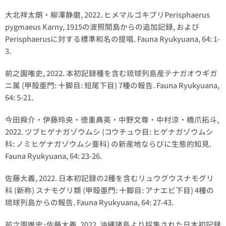
大北祥太朗・柳澤静磨, 2022. ヒメマルゴキブリ
Perisphaerus
pygmaeus
Karny, 1915の波照間島からの追加記録, および
Perisphaerus
に対する標準和名の提唱. Fauna Ryukyuana, 64: 1-
3.
前之園唯史, 2022. 本初記録種を含む琉球列島産テナガオウギガ
ニ属 (甲殻亜門: 十脚目: 短尾下目) 7種の報告. Fauna Ryukyuana,
64: 5-21.
今田舜介・伊藤玲央・徳重典英・中野文尊・中村涼・橋爪拓斗,
2022. ツブヒゲナガゾウムシ (コウチュウ目: ヒゲナガゾウムシ
科: ノミヒゲナガゾウムシ亜科) の新産地ならびに生態的知見.
Fauna Ryukyuana, 64: 23-26.
佐藤大義, 2022. 日本初記録の2種を含むリュウグウスナモグリ
科 (新称) スナモグリ類 (甲殻亜門: 十脚目: アナエビ下目) 4種の
琉球列島からの報告. Fauna Ryukyuana, 64: 27-43.
前之園唯史･佐藤大義, 2022. 沖縄諸島より採集された日本初記録