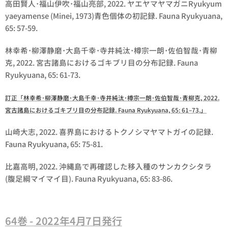
高田賢人･福山伊吹･福山亮部, 2022. ヤエヤマヤマガニRyukyum
yaeyamense (Minei, 1973)青色個体の初記録. Fauna Ryukyuana,
65: 57-59.
林幸希･柳澤静磨･大島千幸･寺井純汰･樽宗一朗･佐伯智哉･青柳
克, 2022. 宮古諸島におけるゴキブリ目の分布記録. Fauna
Ryukyuana, 65: 61-73.
訂正「林幸希･柳澤静磨･大島千幸･寺井純汰･樽宗一朗･佐伯智哉･青柳克, 2022.
宮古諸島におけるゴキブリ目の分布記録. Fauna Ryukyuana, 65: 61–73.」
山崎大志, 2022. 喜界島におけるトクノシマヤマトガイの記録.
Fauna Ryukyuana, 65: 75-81.
比嘉高明, 2022. 沖縄島で再確認した移入種のサンカクシタラ
(腹足綱マイマイ目). Fauna Ryukyuana, 65: 83-86.
64巻 - 2022年4月7日発行