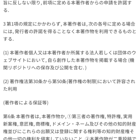
旨に反しない限り, 前項に定める本著作者からの申請を許諾す
る.
3 第1項の規定にかかわらず, 本著作者は, 次の各号に定める場合
には, 発行者の許諾を得ることなく本著作物を利用できるものと
する.
(1) 本著作者個人又は本著作者か所属する法人若しくは団体のウ
ェブサイトにおいて, 自ら創作した本著作物を掲載する場合 (機
関リポジトリへの保存及び公開を含む. )
(2) 著作権法第30条から第50条(著作権の制限)において許容され
た利用
(著作者による保証等)
第6条 本著作者は, 本著作物か, ①第三者の著作権, 特許権, 実用
新案権, 意匠権, 商標権, ドメイン・ネーム及びその他の知的財産
権並びにこれらの出願又は登録に関する権利等の知的財産権そ
の他一切の権利を侵害していないこと, ②本著作物が二重投稿で